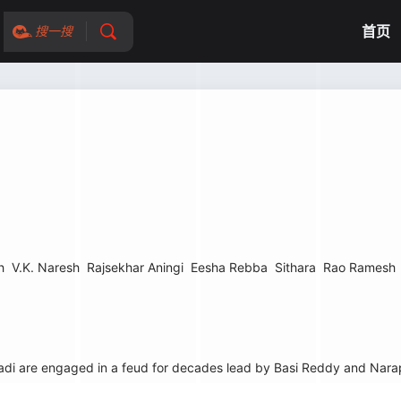
首页
搜一搜
h
V.K. Naresh
Rajsekhar Aningi
Eesha Rebba
Sithara
Rao Ramesh
 are engaged in a feud for decades lead by Basi Reddy and Narap