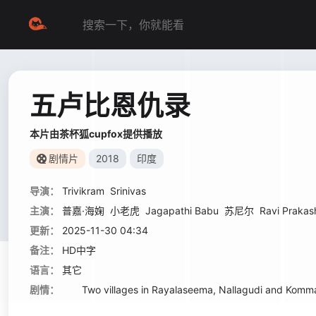
五卢比恩仇录
本片由茶杯狐cupfox提供播放
剧情片
2018
印度
导演：
Trivikram
Srinivas
主演：
普嘉·海婅
小老虎
Jagapathi Babu
苏尼尔
Ravi Prakas
更新：
2025-11-30 04:34
备注：
HD中字
语言：
其它
剧情：
Two villages in Rayalaseema, Nallagudi and Kommadi