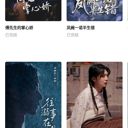
傅先生的掌心娇
凤阙一诺半生错
已完结
已完结