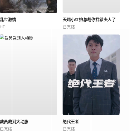
乱世激情
天赐小红娘总裁你找错夫人了
HD
已完结
裁员裁到大动脉
绝代王者
已完结
已完结