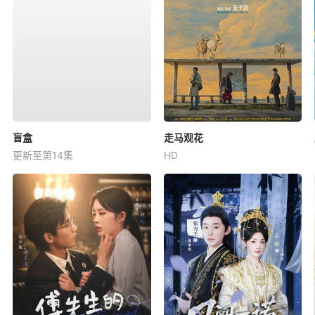
盲盒
走马观花
更新至第14集
HD