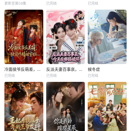
更新至第08集
已完结
已完结
冷面侯爷反萌差，独宠作精继室啦
反派夫妻百事哀，今天在哪搞破坏
候冬症
已完结
已完结
已完结