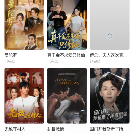
曼陀罗
真千金不求爱只修仙
傅总，夫人这次真的死了
已完结
已完结
已完结
无敌守村人
乱世激情
囚门开我斩断了所有阴谋