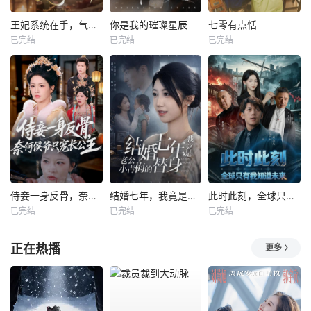
王妃系统在手，气的王爷发抖
你是我的璀璨星辰
七零有点恬
已完结
已完结
已完结
侍妾一身反骨，奈何侯爷只宠长公主
结婚七年，我竟是老公小青梅的替身
此时此刻，全球只有我知道未来
已完结
已完结
已完结
正在热播
更多