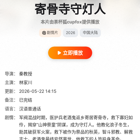
寄骨寺守灯人
本片由茶杯狐cupfox提供播放
剧情片
2026
中国大陆
立即播放
导演：
秦教授
主演：
林家川
更新：
2026-05-22 14:15
备注：
已完结
语言：
汉语普通话
剧情：
军阀混战时期，医护兵老酒鬼返乡寄居寄骨寺，救下寡妇如
伶，揭穿“山神祭童”阴谋，成为守灯人。他教化浪子冬生，
助其破获军火案，救下被作为祭品的秋英，智斗邪教、解救
志士。老酒鬼最终安然离世，他救下的人皆投身革命。