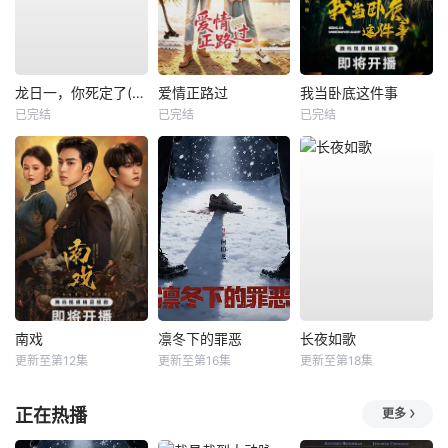
龙日一，你死定了(短剧)
爱情正路过
我当卧底这件事
已完结
已完结
已完结
南戏
凛冬下的罪恶
长夜如歌
更新至第12集
更新至第16集
更新至第18集
正在热播
更多