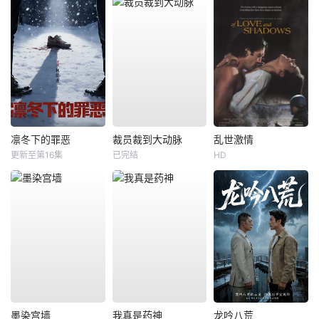
凛冬下的罪恶
裁员裁到大动脉
乱世激情
更新至第16集
已完结
HD
墨染宫墙
我真是药神
龙吟八荒