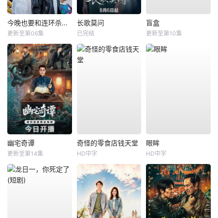
今晚也要和连环杀手约会
长歌莫问
盲盒
更新至第06集
已完结
更新至第10集
幽宅奇谭
奇怪的零食店钱天堂
眼眸
更新至第14集
HD中字
HD中字