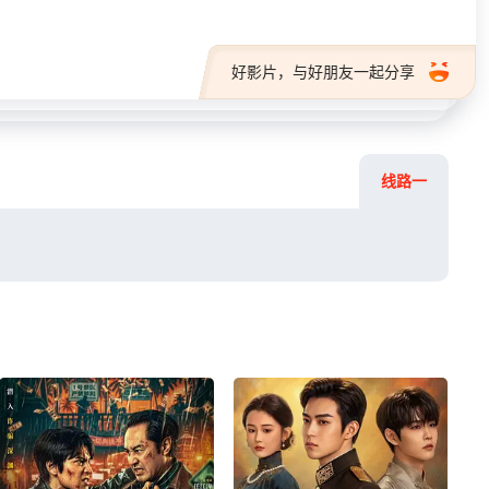
好影片，与好朋友一起分享
线路一