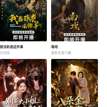
我当卧底这件事
南戏
已完结
更新至第12集