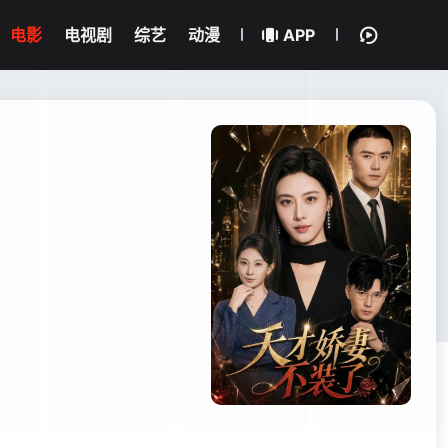
电影
电视剧
综艺
动漫
APP