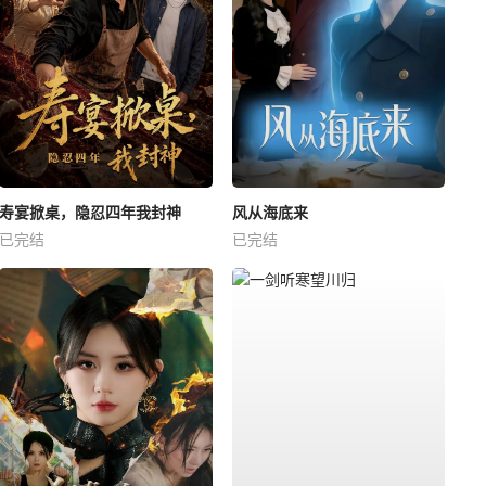
寿宴掀桌，隐忍四年我封神
风从海底来
已完结
已完结