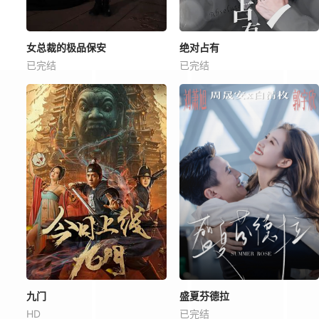
女总裁的极品保安
绝对占有
已完结
已完结
九门
盛夏芬德拉
HD
已完结