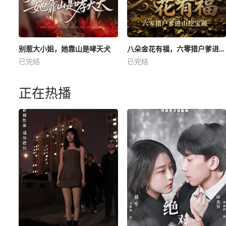
别惹大小姐，她靠山是哮天犬
八朵金花有福，六零猎户爹进山挖宝藏
已完结
已完结
正在热播