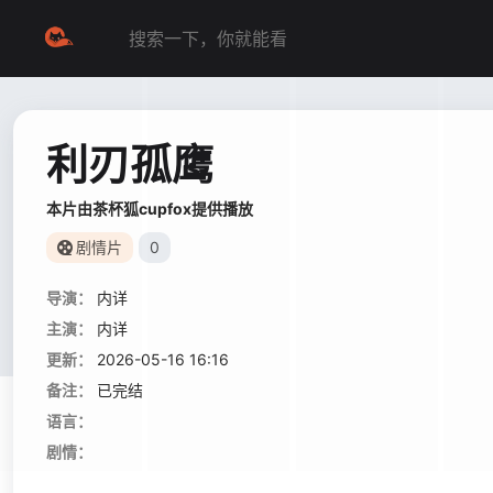
利刃孤鹰
本片由茶杯狐cupfox提供播放
剧情片
0
导演：
内详
主演：
内详
更新：
2026-05-16 16:16
备注：
已完结
语言：
剧情：