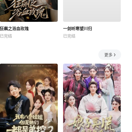
狂飙之浴血玫瑰
一剑听寒望川归
已完结
已完结
更多