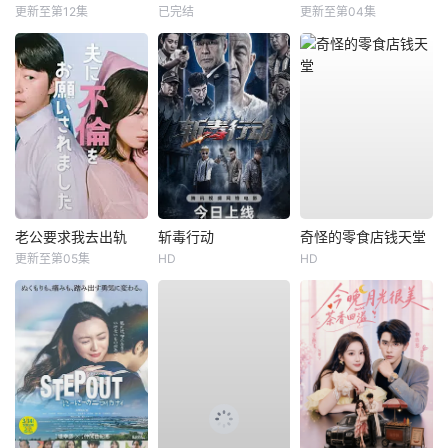
更新至第12集
已完结
更新至第04集
老公要求我去出轨
斩毒行动
奇怪的零食店钱天堂
更新至第05集
HD
HD