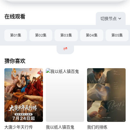
在线观看
切换节点
第01集
第02集
第03集
第04集
第05集
猜你喜欢
大唐少年天行传
我以纸人镇百鬼
我们的排练