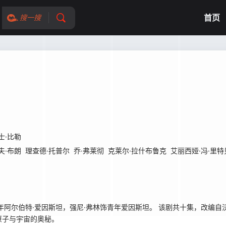
首页
搜一搜
士·比勒
夫·布朗
理查德·托普尔
乔·弗莱彻
克莱尔·拉什布鲁克
艾丽西娅·冯·里特
尔伯特·爱因斯坦，强尼·弗林饰青年爱因斯坦。 该剧共十集，改编自沃
原子与宇宙的奥秘。