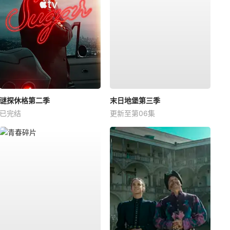
谜探休格第二季
末日地堡第三季
已完结
更新至第06集