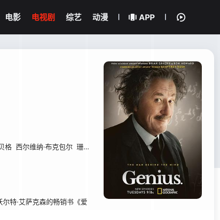
电影
电视剧
综艺
动漫
APP
贝格
西尔维纳·布克包尔
珊农·塔伯特
亨利·古德曼
尔特·艾萨克森的畅销书《爱