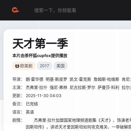
天才第一季
本片由茶杯狐cupfox提供播放
欧美剧
2017
美国
导演：
朗·霍华德
明基·斯皮罗
凯文·霍克斯
詹姆斯·哈维斯
肯尼
主演：
杰弗里·拉什
强尼·弗林
尼古拉斯·罗尔
萨曼莎·科利
拉尔
更新：
2025-11-30 04:03
备注：
已完结
语言：
英语
剧情：
杰弗里·拉什加盟国家地理频道剧集《天才》、饰演老年阿
因斯坦传》，讲述天才爱因斯坦如何攻克难关、一举破解