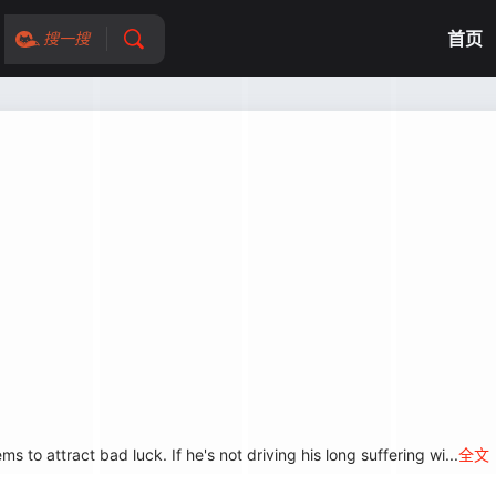
首页
搜一搜
to attract bad luck. If he's not driving his long suffering wi...
全文