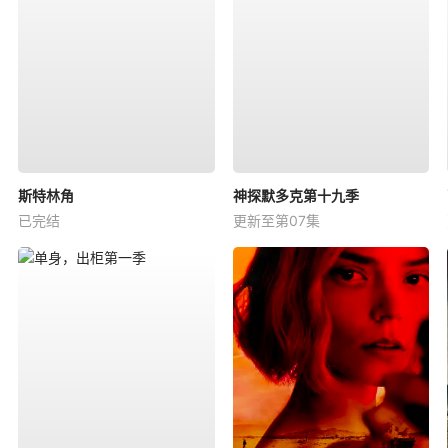
斯特林角
神探默多克第十九季
已完结
更新至第07集