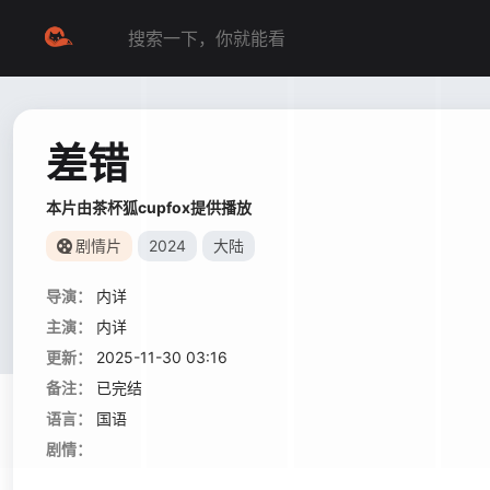
差错
本片由茶杯狐cupfox提供播放
剧情片
2024
大陆
导演：
内详
主演：
内详
更新：
2025-11-30 03:16
备注：
已完结
语言：
国语
剧情：