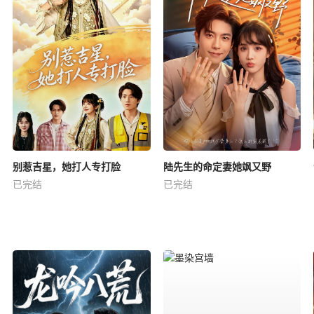
别惹吉星，她打人专打脸
陆先生的命定妻她飒又野
已完结
已完结