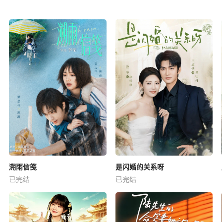
溯雨信笺
是闪婚的关系呀
已完结
已完结