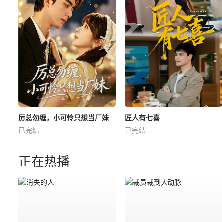
厉总勿缠，小可怜只想当厂妹
匠人有七喜
已完结
已完结
正在热播