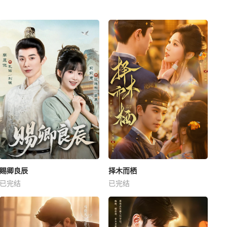
赐卿良辰
择木而栖
已完结
已完结