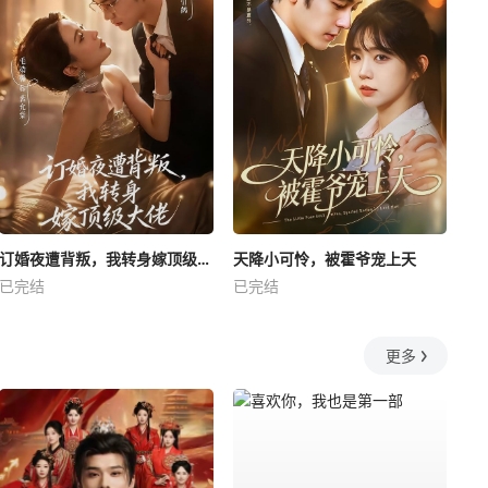
订婚夜遭背叛，我转身嫁顶级大佬
天降小可怜，被霍爷宠上天
已完结
已完结
更多