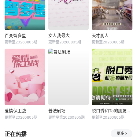
百变智多星
女人我最大
天才厨人
更新至20260805期
更新至20260805期
更新至20260805期
爱情保卫战
普法剧场
脱口秀和Ta的朋友们第三季
更新至20260805期
更新至第20260805期
更新至20260805期
正在热播
更多