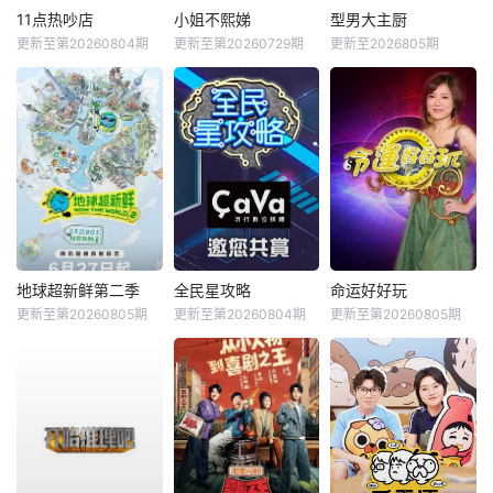
11点热吵店
小姐不熙娣
型男大主厨
更新至第20260804期
更新至第20260729期
更新至2026805期
地球超新鲜第二季
全民星攻略
命运好好玩
更新至第20260805期
更新至第20260804期
更新至第20260805期