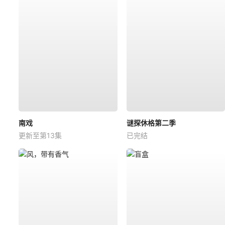
南戏
谜探休格第二季
更新至第13集
已完结