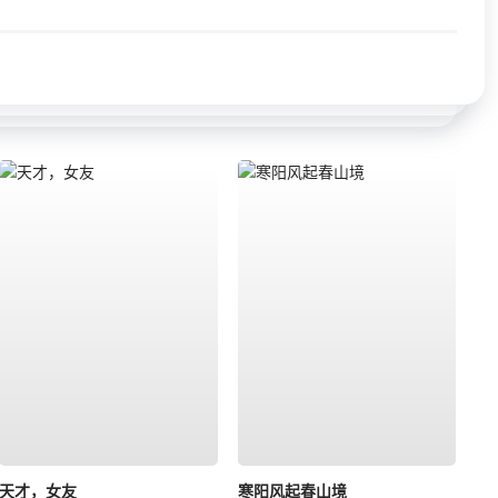
天才，女友
寒阳风起春山境