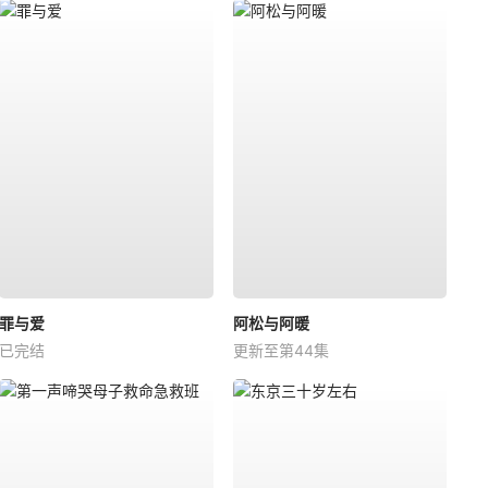
罪与爱
阿松与阿暖
已完结
更新至第44集