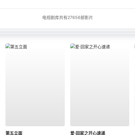
电视剧库共有
27656
部影片
第五立面
爱·回家之开心速递