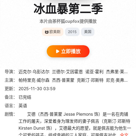
冰血暴第二季
本片由茶杯狐cupfox提供播放
欧美剧
2015
美国
立即播放
导演：
迈克尔·乌彭达尔
兰德尔·艾因霍恩
诺亚·霍利
杰弗里·莱纳
基
主演：
帕特里克·威尔森
杰西·普莱蒙
克斯汀·邓斯特
尼克·奥弗曼
布
更新：
2025-11-30 03:59
备注：
已完结
语言：
英语
剧情：
艾德（杰西·普莱蒙 Jesse Plemons 饰）是一名在肉铺
工作的屠夫，深爱着身为理发师的妻子佩吉（克斯汀·邓斯特
Kirsten Dunst 饰），艾德最大的愿望，就是佩吉能为他生一
个可爱的孩子，组成幸福的三人家庭，可是佩吉对此...
全文