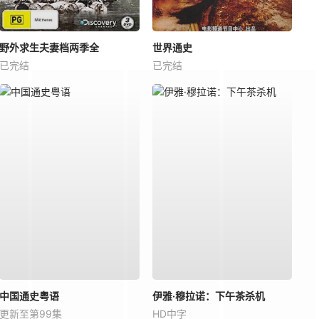
野外求生夫妻档两季全
世界通史
已完结
已完结
中国通史粤语
伊雅·穆拉诺：下午茶杀机
更新至第99集
HD中字