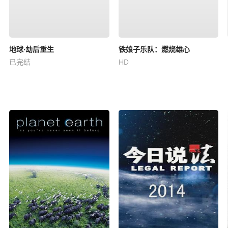
地球·劫后重生
铁娘子乐队：燃烧雄心
已完结
HD