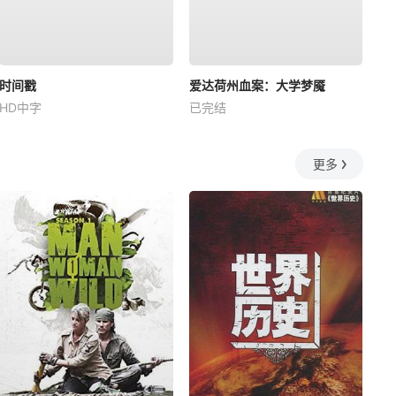
时间戳
爱达荷州血案：大学梦魇
HD中字
已完结
更多