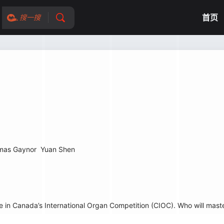
首页
搜一搜
mas Gaynor
Yuan Shen
n Canada’s International Organ Competition (CIOC). Who will maste