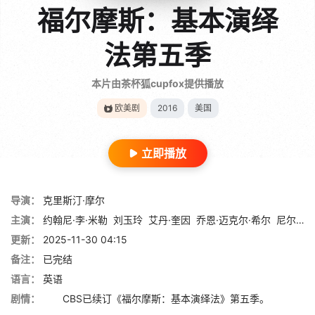
福尔摩斯：基本演绎
法第五季
本片由茶杯狐cupfox提供播放
欧美剧
2016
美国
立即播放
导演：
克里斯汀·摩尔
主演：
约翰尼·李·米勒
刘玉玲
艾丹·奎因
乔恩·迈克尔·希尔
尼尔森·埃利斯
更新：
2025-11-30 04:15
备注：
已完结
语言：
英语
剧情：
CBS已续订《福尔摩斯：基本演绎法》第五季。