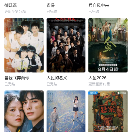
御廷谣
雀骨
兵自风中来
更新至第24集
已完结
已完结
当我飞奔向你
人民的名义
人鱼2026
已完结
已完结
更新至第13集