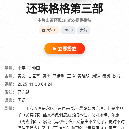
还珠格格第三部
本片由茶杯狐cupfox提供播放
大陆剧
2003
大陆
立即播放
导演：
李平
丁仰国
主演：
黄奕
古巨基
周杰
马伊琍
王艳
黄晓明
刘涛
秦岚
狄龙
赵
更新：
2025-11-30 04:24
备注：
已完结
语言：
国语
剧情：
虽和五阿哥永琪（古巨基 饰）最终结为连理，但是小燕
子（黄奕 饰）丝毫不改调皮顽劣的本性，伙同永琪、尔康
（周杰 饰）、紫薇（马伊俐 饰）又惹出不少乱子，更时不时
假传圣旨安排晴儿（王艳 饰）和萧剑（黄晓明 饰）见面。在