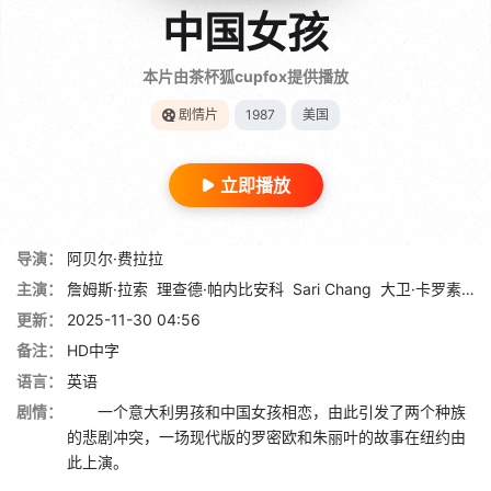
中国女孩
本片由茶杯狐cupfox提供播放
剧情片
1987
美国
立即播放
导演：
阿贝尔·费拉拉
主演：
詹姆斯·拉索
理查德·帕内比安科
Sari Chang
大卫·卡罗素
王
更新：
2025-11-30 04:56
备注：
HD中字
语言：
英语
剧情：
一个意大利男孩和中国女孩相恋，由此引发了两个种族
的悲剧冲突，一场现代版的罗密欧和朱丽叶的故事在纽约由
此上演。