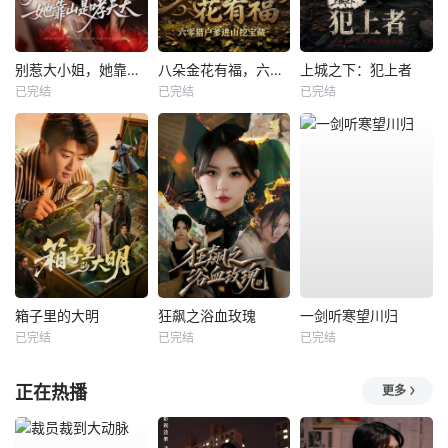
别惹大小姐，她靠山是哮天犬
八朵金花有福，六零猎户爹进山挖宝藏
上城之下：犯上者
已完结
已完结
已完结
箱子里的大明
狂飙之浴血玫瑰
一剑听寒望川归
已完结
已完结
已完结
正在热播
更多