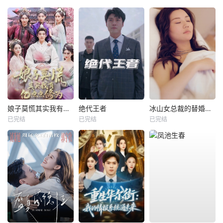
娘子莫慌其实我有亿点点修为
绝代王者
冰山女总裁的替婚兵王
已完结
已完结
已完结