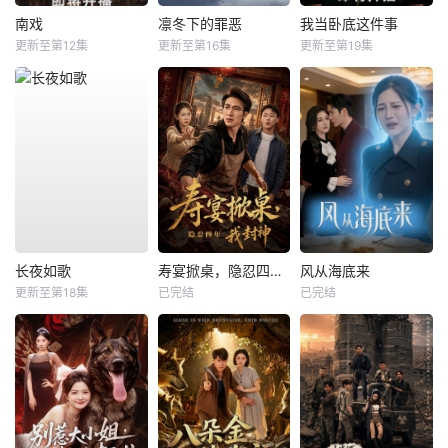
南戏
凛冬下的罪恶
我当卧底这件事
更新至第12集
更新至第16集
更新至第19集
长夜如歌
寿宴掀桌，隐忍四年我封神
风从海底来
更新至第18集
已完结
已完结