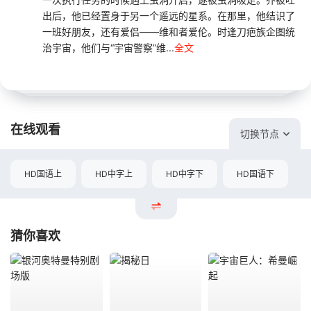
出后，他已经置身于另一个遥远的星系。在那里，他结识了
一班好朋友，还有爱侣——维和者爱伦。时逢刀疤族企图统
治宇宙，他们与“宇宙警察”维...
全文
在线观看
切换节点
HD国语上
HD中字上
HD中字下
HD国语下
猜你喜欢