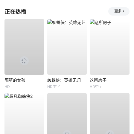
正在热播
更多
隔壁的女孩
蜘蛛侠：英雄无归
这所房子
HD
HD中字
HD中字