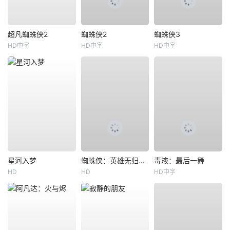
超凡蜘蛛侠2
蜘蛛侠2
蜘蛛侠3
HD中字
HD中字
HD中字
星河入梦
蜘蛛侠：英雄无归加长版
毒液：最后一舞
HD
HD
HD中字