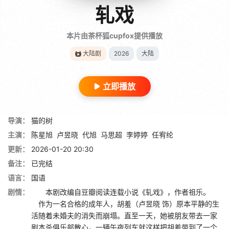
轧戏
本片由茶杯狐cupfox提供播放
大陆剧
2026
大陆
立即播放
导演：
猫的树
主演：
陈星旭
卢昱晓
代旭
马思超
李婷婷
任宥纶
更新：
2026-01-20 20:30
备注：
已完结
语言：
国语
剧情：
本剧改编自豆瓣阅读连载小说《轧戏》，作者祖乐。
作为一名合格的成年人，胡羞（卢昱晓 饰）原本平静的生
活随着未婚夫的消失而崩塌。直至一天，她被朋友带去一家
剧本杀俱乐部散心，一辆午夜列车就这样把胡羞带到了一个