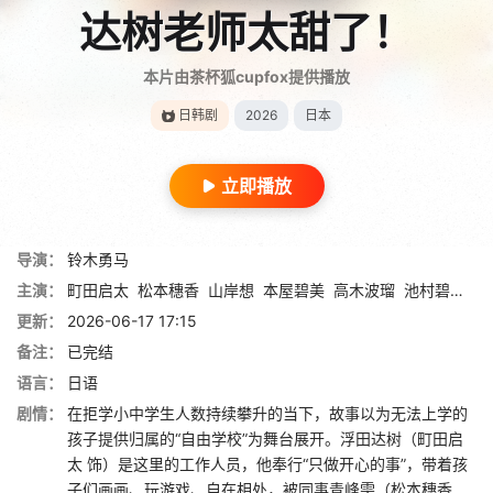
达树老师太甜了！
本片由茶杯狐cupfox提供播放
日韩剧
2026
日本
立即播放
导演：
铃木勇马
主演：
町田启太
松本穗香
山岸想
本屋碧美
高木波瑠
池村碧彩
永
更新：
2026-06-17 17:15
备注：
已完结
语言：
日语
剧情：
在拒学小中学生人数持续攀升的当下，故事以为无法上学的
孩子提供归属的“自由学校”为舞台展开。浮田达树（町田启
太 饰）是这里的工作人员，他奉行“只做开心的事”，带着孩
子们画画、玩游戏、自在相处，被同事青峰雫（松本穗香