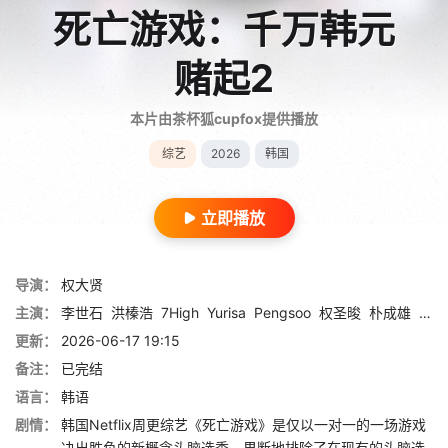
死亡游戏：千万韩元
赌起2
本片由茶杯狐cupfox提供播放
综艺
2026
韩国
立即播放
导演：
权大贤
主演：
李世石
洪榛浩
7High
Yurisa
Pengsoo
权圣晙
朴成雄
张东
更新：
2026-06-17 19:15
备注：
已完结
语言：
韩语
剧情：
韩国Netflix周更综艺《死亡游戏》是仅以一对一的一场游戏
决出胜负的新概念头脑选秀。果断地排除了在现有的头脑选