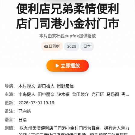
便利店兄弟柔情便利
店门司港小金村门市
本片由茶杯狐cupfox提供播放
日韩剧
2026
日本
立即播放
导演：
木村隆文
野口雄大
岡野宏信
主演：
中岛健人
田中丽奈
铃木福
曾田陵介
光石研
马场彻
斋藤润
更新：
2026-07-01 19:16
备注：
已完结
语言：
日语
剧情：
以九州柔情便利店门司港小金村门市为舞台，拥有迷人魅力
的店长志波三彦让门店宛如偶像现场，吸引顾客与公寓居民