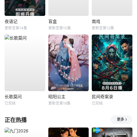
夜语记
盲盒
南戏
更新至第14集
更新至第10集
更新至第12集
长歌莫问
昭阳公主
民间奇案录
已完结
更新至第18集
已完结
正在热播
更多