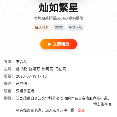
灿如繁星
本片由茶杯狐cupfox提供播放
大陆剧
2026
中国大陆
立即播放
导演：
李青蓉
主演：
虞书欣
陈靖可
谢可寅
马伯骞
更新：
2026-07-19 17:16
备注：
已完结
语言：
汉语普通话
剧情：
该剧改编自晋江文学城作者长洱的同名青春热血竞技小说。
博士生林晚
星突然回到老家，进入宏景八中，做...
全文