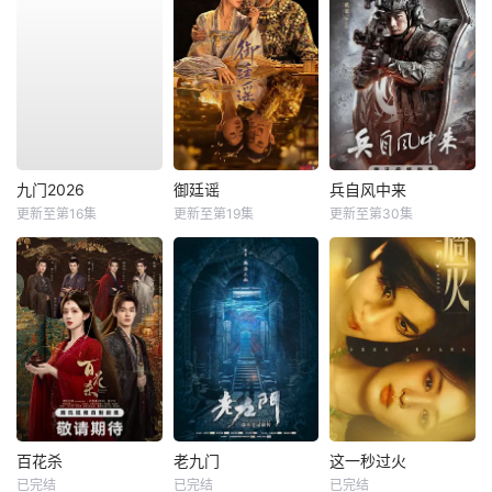
九门2026
御廷谣
兵自风中来
更新至第16集
更新至第19集
更新至第30集
百花杀
老九门
这一秒过火
已完结
已完结
已完结