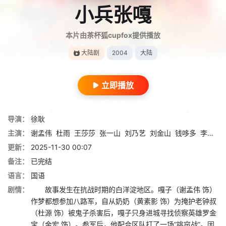
小兵张嘎
本片由茶杯狐cupfox提供播放
大陆剧
2004
大陆
立即播放
导演：
徐耿
主演：
谢孟伟
杜雨
王莎莎
张一山
刘乃艺
刘金山
钱哆多
李迎旗
更新：
2025-11-30 00:07
备注：
已完结
语言：
国语
剧情：
故事发生在抗战时期的白洋淀地区。嘎子（谢孟伟 饰）
作梦都想参加八路军，自从奶奶（黄素影 饰）为掩护老钟叔
（杜源 饰）被鬼子杀害后，嘎子只身进城寻找侦察英雄罗金
宝（金宏 饰）。参军后，他配合区队打了一场“挑帘战”。因