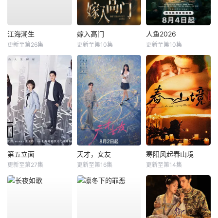
江海潮生
嫁入高门
人鱼2026
更新至第26集
更新至第10集
更新至第10集
第五立面
天才，女友
寒阳风起春山境
更新至第27集
更新至第16集
更新至第14集