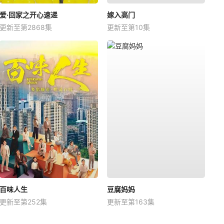
爱·回家之开心速递
嫁入高门
更新至第2868集
更新至第10集
百味人生
豆腐妈妈
更新至第252集
更新至第163集