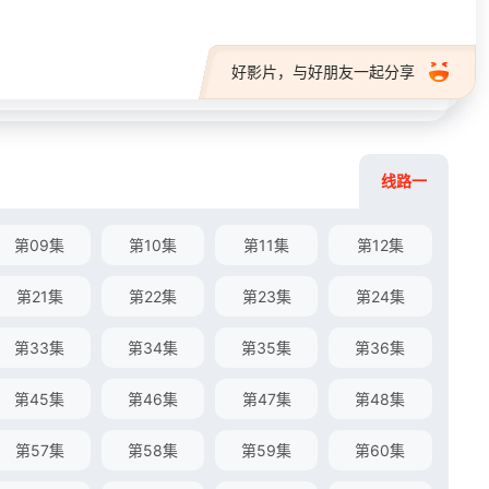
好影片，与好朋友一起分享
线路一
第09集
第10集
第11集
第12集
第21集
第22集
第23集
第24集
第33集
第34集
第35集
第36集
第45集
第46集
第47集
第48集
第57集
第58集
第59集
第60集