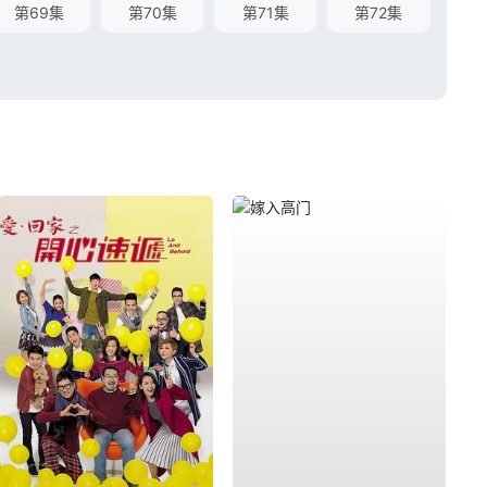
第69集
第70集
第71集
第72集