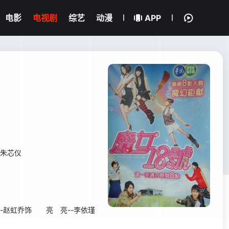
电影
电视剧
综艺
动漫
APP
朱芯仪
-赵虹乔饰 亮 亮--李依瑾