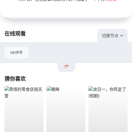
在线观看
切换节点
HD中字
猜你喜欢