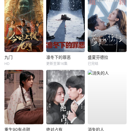
九门
凛冬下的罪恶
盛夏芬德拉
HD
更新至第16集
已完结
重生90有点甜
绝对占有
消失的人