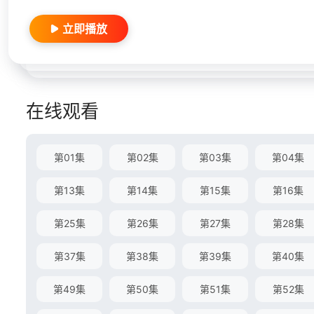
立即播放
在线观看
第01集
第02集
第03集
第04集
第13集
第14集
第15集
第16集
第25集
第26集
第27集
第28集
第37集
第38集
第39集
第40集
第49集
第50集
第51集
第52集