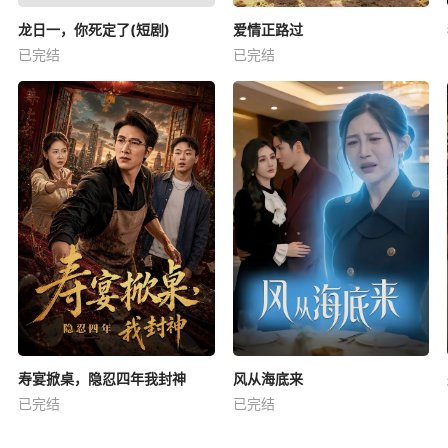
龙日一，你死定了(短剧)
爱情正路过
已完结
已完结
寿宴掀桌，隐忍四年我封神
风从海底来
已完结
已完结