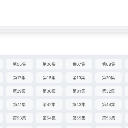
第05集
第06集
第07集
第08集
第17集
第18集
第19集
第20集
第29集
第30集
第31集
第32集
第41集
第42集
第43集
第44集
第53集
第54集
第55集
第56集