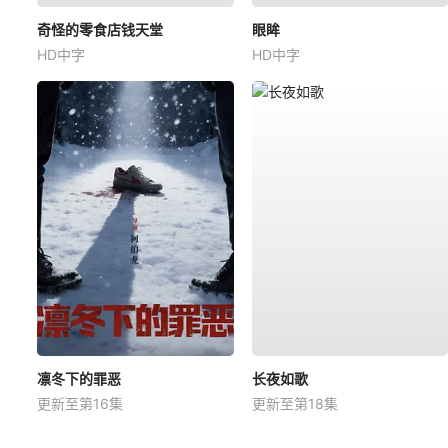
奇怪的零食店钱天堂
眼眸
HD中字
HD中字
凛冬下的罪恶
长夜如歌
更新至第16集
更新至第18集