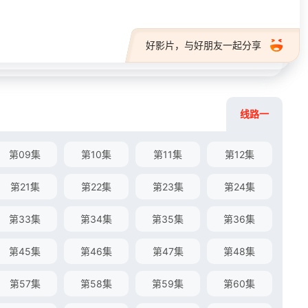
好影片，与好朋友一起分享
线路一
第09集
第10集
第11集
第12集
第21集
第22集
第23集
第24集
第33集
第34集
第35集
第36集
第45集
第46集
第47集
第48集
第57集
第58集
第59集
第60集