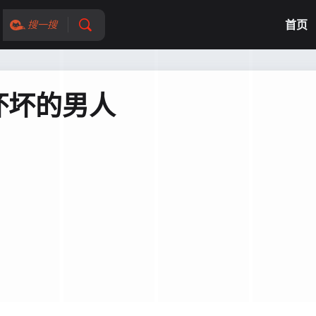
首页
搜一搜
坏坏的男人