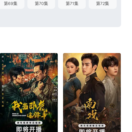
第69集
第70集
第71集
第72集