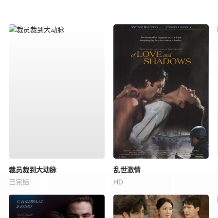
裁员裁到大动脉
乱世激情
已完结
HD