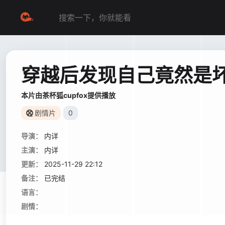
穿越后发现自己竟然是
本片由茶杯狐cupfox提供播放
剧情片
0
导演：
内详
主演：
内详
更新：
2025-11-29 22:12
备注：
已完结
语言：
剧情：