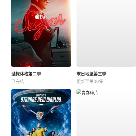
谜探休格第二季
末日地堡第三季
已完结
更新至第06集