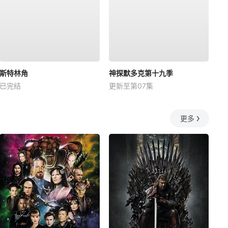
斯特林角
神探默多克第十九季
已完结
更新至第07集
更多