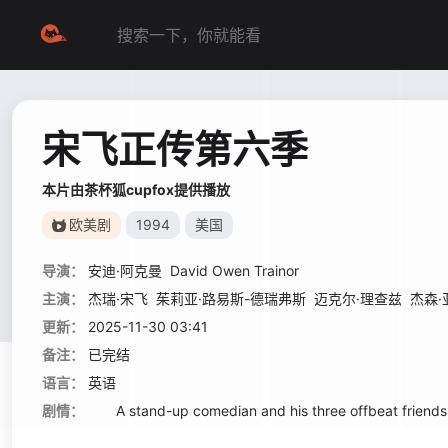
宋飞正传第六季
本片由茶杯狐cupfox提供播放
欧美剧
1994
美国
导演：
安迪·阿克曼
David Owen Trainor
主演：
杰瑞·宋飞
茱莉亚·路易斯-德瑞弗斯
迈克尔·理查兹
杰森·
更新：
2025-11-30 03:41
备注：
已完结
语言：
英语
剧情：
A stand-up comedian and his three offbeat friends weat