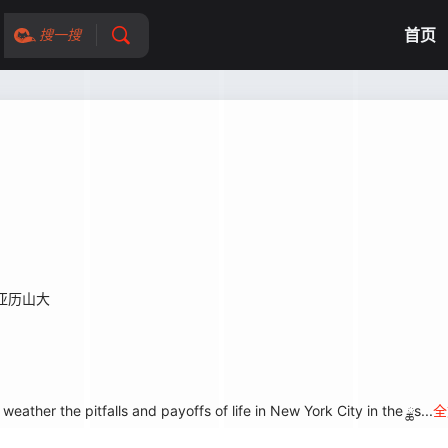
首页
搜一搜
亚历山大
her the pitfalls and payoffs of life in New York City in the ྖs...
全