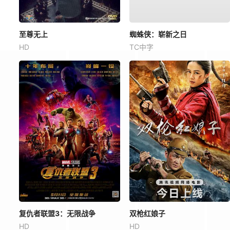
至尊无上
蜘蛛侠：崭新之日
HD
TC中字
复仇者联盟3：无限战争
双枪红娘子
HD
HD