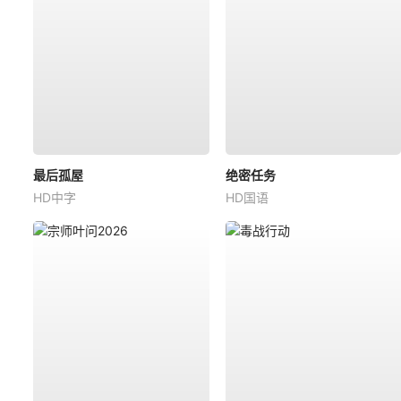
最后孤屋
绝密任务
HD中字
HD国语