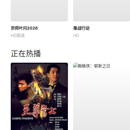
宗师叶问2026
毒战行动
HD国语
HD
正在热播