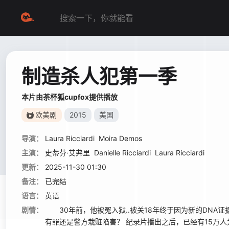
制造杀人犯第一季
本片由茶杯狐cupfox提供播放
欧美剧
2015
美国
导演：
Laura Ricciardi
Moira Demos
主演：
史蒂芬·艾弗里
Danielle Ricciardi
Laura Ricciardi
更新：
2025-11-30 01:30
备注：
已完结
语言：
英语
剧情：
30年前，他被冤入狱..被关18年终于因为新的DNA证据
有罪还是警方栽赃陷害？ 纪录片播出之后，已经有15万人为他