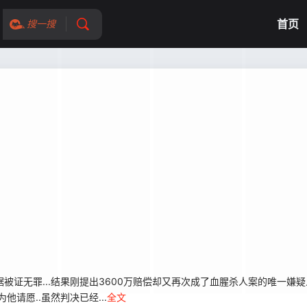
首页
搜一搜
被证无罪...结果刚提出3600万赔偿却又再次成了血腥杀人案的唯一嫌疑
请愿..虽然判决已经...
全文