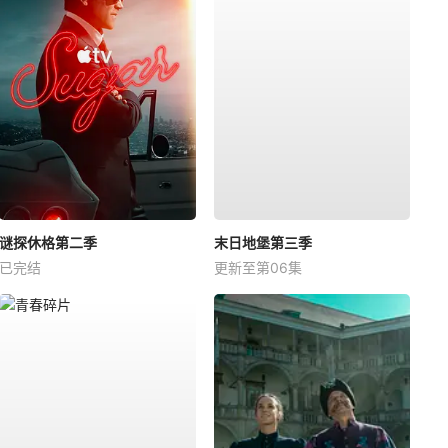
谜探休格第二季
末日地堡第三季
已完结
更新至第06集