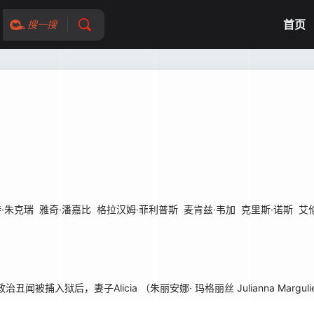
首页
搜一搜
·朱克瑞
雅奇·潘嘉比
格拉汉姆·菲利普斯
麦肯兹·韦加
克里斯·诺斯
艾
丑闻被捕入狱后，妻子Alicia （朱丽安娜· 玛格丽丝 Julianna Margu