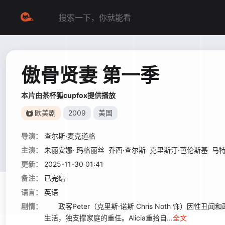
傲骨贤妻 第一季
本片由茶杯狐cupfox提供播放
欧美剧
2009
美国
导演：
查尔斯·麦克道格
主演：
朱丽安娜· 玛格丽丝
乔西·查尔斯
克里斯汀·芭伦斯基
马特
更新：
2025-11-30 01:41
备注：
已完结
语言：
英语
剧情：
政客Peter（克里斯·诺斯 Chris Noth 饰）因性丑闻和政治
生活，独支撑家庭的重任。Alicia重拾自...
全文