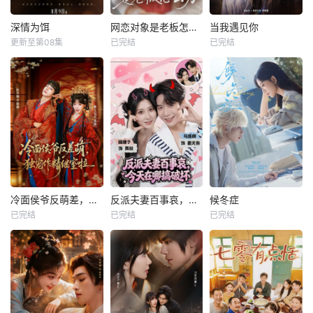
深情为饵
网恋对象是老板怎么办
当我遇见你
更新至第08集
已完结
已完结
冷面侯爷反萌差，独宠作精继室啦
反派夫妻百事哀，今天在哪搞破坏
候冬症
已完结
已完结
已完结