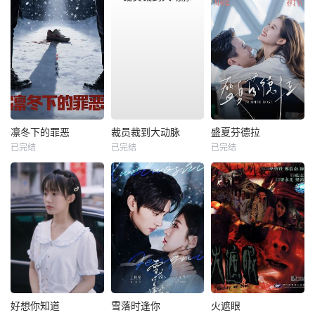
凛冬下的罪恶
裁员裁到大动脉
盛夏芬德拉
已完结
已完结
已完结
好想你知道
雪落时逢你
火遮眼