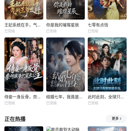
王妃系统在手，气的王爷发抖
你是我的璀璨星辰
七零有点恬
已完结
已完结
已完结
侍妾一身反骨，奈何侯爷只宠长公主
结婚七年，我竟是老公小青梅的替身
此时此刻，全球只有我知道未来
已完结
已完结
已完结
正在热播
更多