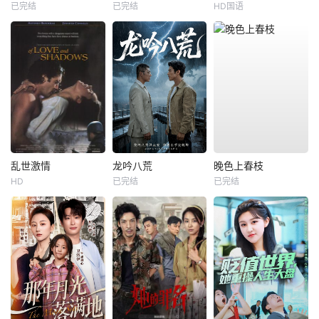
已完结
已完结
HD国语
乱世激情
龙吟八荒
晚色上春枝
HD
已完结
已完结