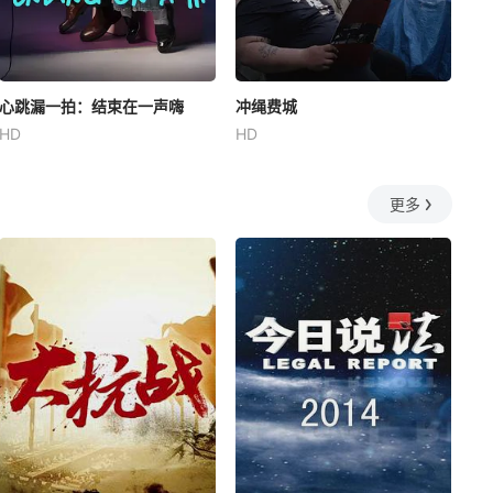
心跳漏一拍：结束在一声嗨
冲绳费城
HD
HD
更多