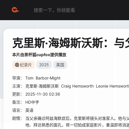
克里斯·海姆斯沃斯：与
本片由茶杯狐cupfox提供播放
纪录片
2025
美国
导演：
Tom
Barbor-Might
主演：
克里斯·海姆斯沃斯
Craig Hemsworth
Leonie Hemswort
更新：
2025-11-30 02:36
备注：
HD中字
语言：
英语
剧情：
当父亲确诊阿兹海默症后，克里斯将镜头对准家人。他与
地、拜访熟悉的面孔，将一切拍成家庭影片，重温即将消逝