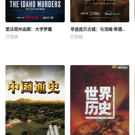
爱达荷州血案：大学梦魇
寻迹庞贝古城：与汤姆·希德勒斯顿同行
已完结
已完结