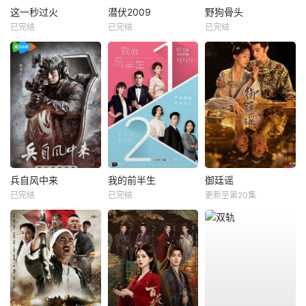
这一秒过火
潜伏2009
野狗骨头
已完结
已完结
已完结
兵自风中来
我的前半生
御廷谣
已完结
已完结
更新至第20集