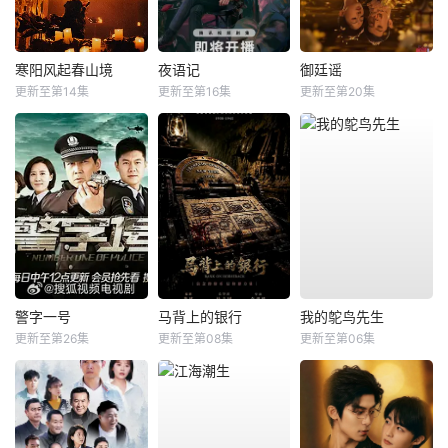
寒阳风起春山境
夜语记
御廷谣
更新至第14集
更新至第16集
更新至第20集
警字一号
马背上的银行
我的鸵鸟先生
更新至第26集
更新至第08集
更新至第06集