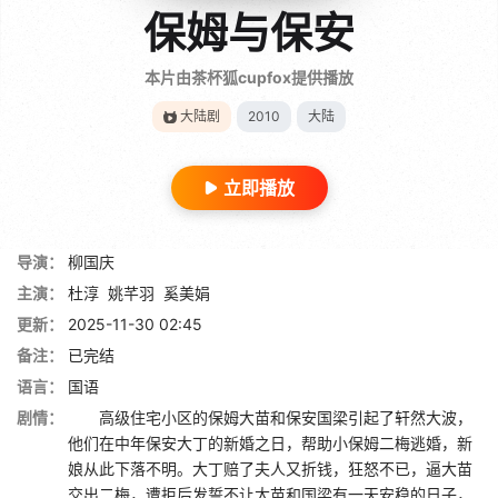
保姆与保安
本片由茶杯狐cupfox提供播放
大陆剧
2010
大陆
立即播放
导演：
柳国庆
主演：
杜淳
姚芊羽
奚美娟
更新：
2025-11-30 02:45
备注：
已完结
语言：
国语
剧情：
高级住宅小区的保姆大苗和保安国梁引起了轩然大波，
他们在中年保安大丁的新婚之日，帮助小保姆二梅逃婚，新
娘从此下落不明。大丁赔了夫人又折钱，狂怒不已，逼大苗
交出二梅，遭拒后发誓不让大苗和国梁有一天安稳的日子，