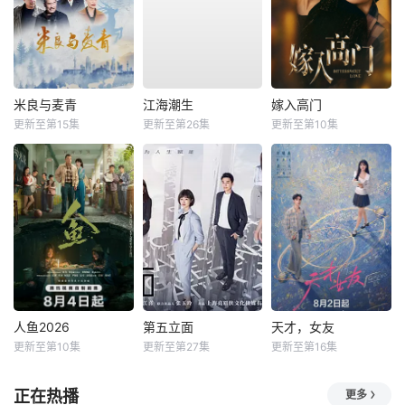
米良与麦青
江海潮生
嫁入高门
更新至第15集
更新至第26集
更新至第10集
人鱼2026
第五立面
天才，女友
更新至第10集
更新至第27集
更新至第16集
正在热播
更多