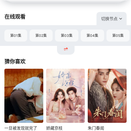
在线观看
切换节点
第01集
第02集
第03集
第04集
第05集
猜你喜欢
一旦被发现就完了
娇藏京枝
朱门春闺