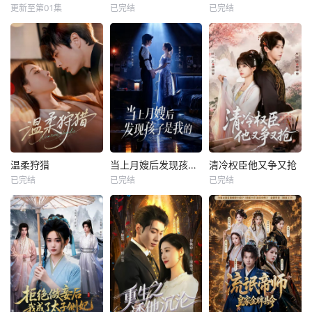
更新至第01集
已完结
已完结
温柔狩猎
当上月嫂后发现孩子是我的
清冷权臣他又争又抢
已完结
已完结
已完结