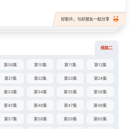
好影片，与好朋友一起分享
线路二
第09集
第10集
第11集
第12集
第21集
第22集
第23集
第24集
第33集
第34集
第35集
第36集
第45集
第46集
第47集
第48集
第57集
第58集
第59集
第60集