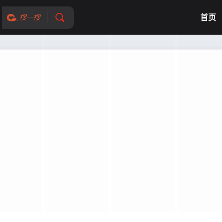
首页
搜一搜