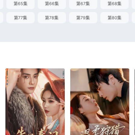
第65集
第66集
第67集
第68集
第77集
第78集
第79集
第80集