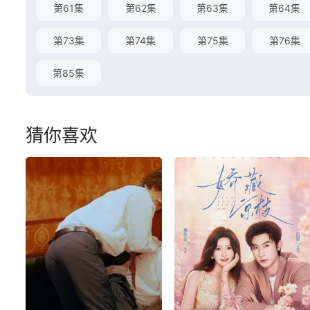
第61集
第62集
第63集
第64集
第73集
第74集
第75集
第76集
第85集
猜你喜欢