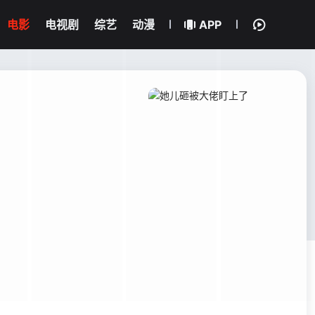
电影
电视剧
综艺
动漫
APP