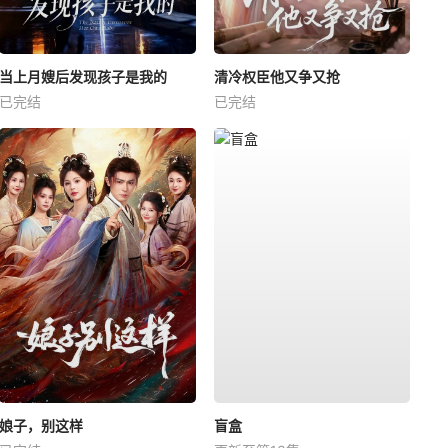
当上月嫂后发现孩子是我的
清冷权臣他又争又抢
已完结
已完结
娘子，别这样
盲盒