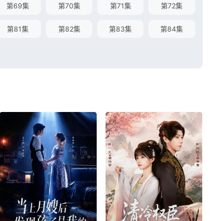
第69集
第70集
第71集
第72集
第81集
第82集
第83集
第84集