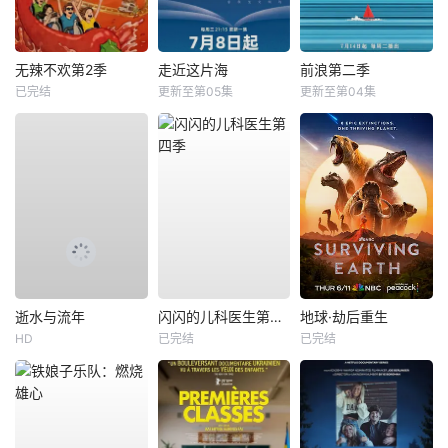
无辣不欢第2季
走近这片海
前浪第二季
已完结
更新至第05集
更新至第04集
逝水与流年
闪闪的儿科医生第四季
地球·劫后重生
HD
已完结
已完结