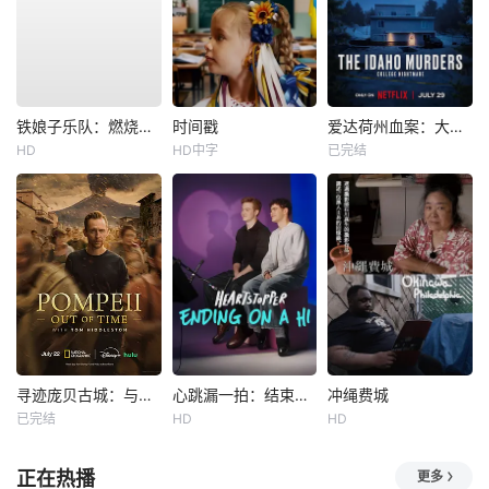
铁娘子乐队：燃烧雄心
时间戳
爱达荷州血案：大学梦魇
HD
HD中字
已完结
寻迹庞贝古城：与汤姆·希德勒斯顿同行
心跳漏一拍：结束在一声嗨
冲绳费城
已完结
HD
HD
正在热播
更多