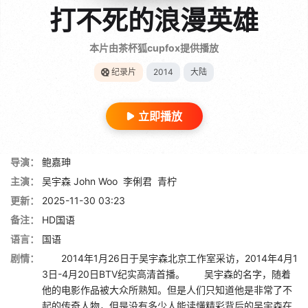
打不死的浪漫英雄
本片由茶杯狐cupfox提供播放
纪录片
2014
大陆
立即播放
导演：
鲍嘉珅
主演：
吴宇森 John Woo
李俐君
青柠
更新：
2025-11-30 03:23
备注：
HD国语
语言：
国语
剧情：
2014年1月26日于吴宇森北京工作室采访，2014年4月1
3日-4月20日BTV纪实高清首播。 吴宇森的名字，随着
他的电影作品被大众所熟知。但是人们只知道他是非常了不
起的传奇人物，但是没有多少人能读懂精彩背后的吴宇森在