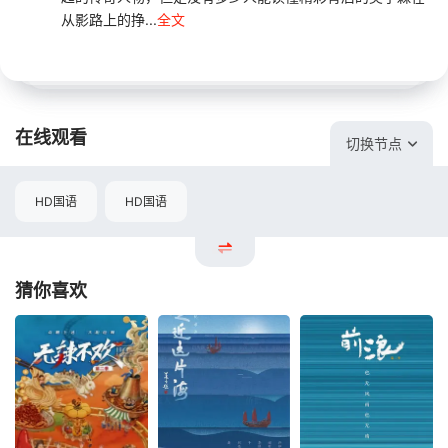
从影路上的挣...
全文
在线观看
切换节点
HD国语
HD国语
猜你喜欢