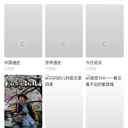
中国通史
世界通史
今日说法
已完结
已完结
已完结