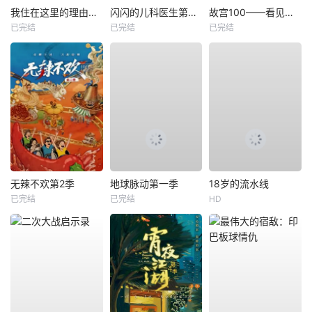
我住在这里的理由第一季
闪闪的儿科医生第四季
故宫100——看见看不见的紫禁城
已完结
已完结
已完结
无辣不欢第2季
地球脉动第一季
18岁的流水线
已完结
已完结
HD