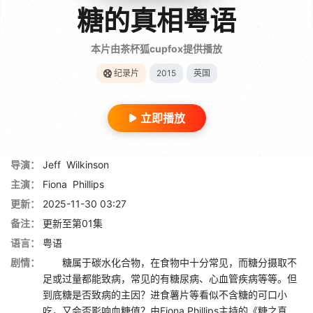
糖的真相粤语
本片由茶杯狐cupfox提供播放
纪录片
2015
英国
立即播放
导演：
Jeff
Wilkinson
主演：
Fiona
Phillips
更新：
2025-11-30 03:27
备注：
更新至第01集
语言：
粤语
剧情：
糖属于碳水化合物，在食物中十分常见，而糖分摄取不
足或过量都能致病，常见的有糖尿病、心血管疾病等等。但
到底糖是否致病的主因？进食薯片等看似不含糖的可口小
吃，又会否影响血糖值？由Fiona Phillips主持的《糖之真