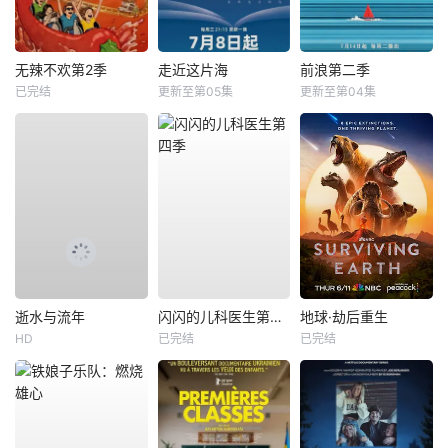
无辣不欢第2季
走近这片海
前浪第二季
已完结
更新至第05集
更新至第04集
逝水与流年
闪闪的儿科医生第四季
地球·劫后重生
HD
已完结
已完结