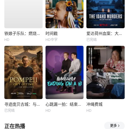
铁娘子乐队：燃烧雄心
时间戳
爱达荷州血案：大学梦魇
HD
HD中字
已完结
寻迹庞贝古城：与汤姆·希德勒斯顿同行
心跳漏一拍：结束在一声嗨
冲绳费城
已完结
HD
HD
正在热播
更多