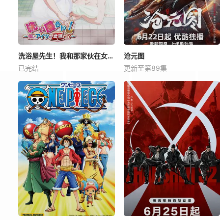
洗浴屋先生！我和那家伙在女浴池！？
沧元图
已完结
更新至第89集