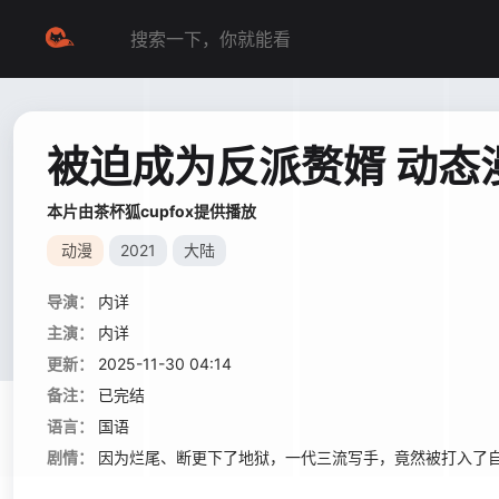
被迫成为反派赘婿 动态
本片由茶杯狐cupfox提供播放
动漫
2021
大陆
导演：
内详
主演：
内详
更新：
2025-11-30 04:14
备注：
已完结
语言：
国语
剧情：
因为烂尾、断更下了地狱，一代三流写手，竟然被打入了