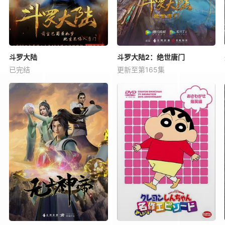
斗罗大陆
斗罗大陆2：绝世唐门
已完结
更新至第165集