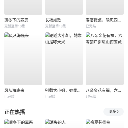
凛冬下的罪恶
长夜如歌
寿宴掀桌，隐忍四年我封神
更新至第16集
更新至第18集
已完结
风从海底来
别惹大小姐，她靠山是哮天犬
八朵金花有福，六零猎户爹进山挖宝藏
已完结
已完结
已完结
正在热播
更多