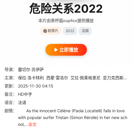
危险关系2022
本片由茶杯狐cupfox提供播放
剧情片
2022
法国
立即播放
导演：
蕾切尔·苏伊萨
主演：
保拉·洛卡特利
西蒙·雷洛尔
艾拉·佩莱格里尼
亚力克西斯·马沙利克
更新：
2025-11-30 04:15
备注：
HD中字
语言：
法语
剧情：
As the innocent Célène (Paola Locatelli) falls in love
with popular surfer Tristan (Simon Rérolle) in her new sch
ool,...
全文