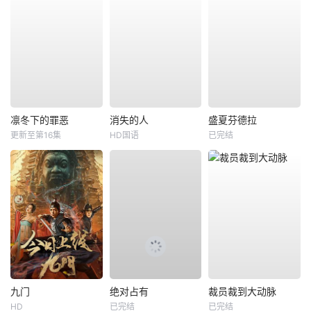
凛冬下的罪恶
消失的人
盛夏芬德拉
更新至第16集
HD国语
已完结
九门
绝对占有
裁员裁到大动脉
HD
已完结
已完结