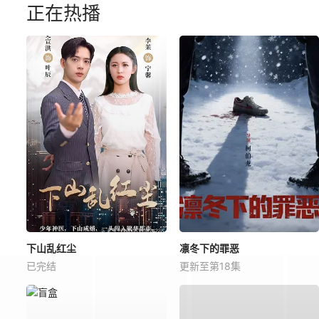
正在热播
下山乱红尘
凛冬下的罪恶
已完结
更新至第18集