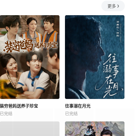
更多
装穷爸妈送养子珍宝
往事溺在月光
已完结
已完结