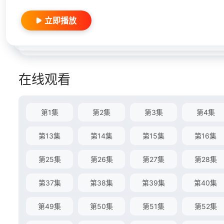
立即播放
在线观看
第1集
第2集
第3集
第4集
第13集
第14集
第15集
第16集
第25集
第26集
第27集
第28集
第37集
第38集
第39集
第40集
第49集
第50集
第51集
第52集