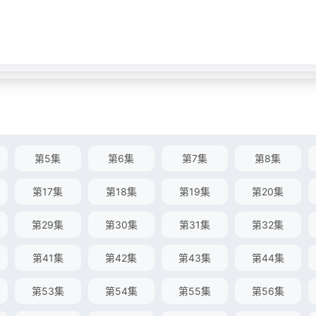
第5集
第6集
第7集
第8集
第17集
第18集
第19集
第20集
第29集
第30集
第31集
第32集
第41集
第42集
第43集
第44集
第53集
第54集
第55集
第56集