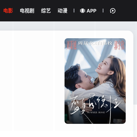
电影
电视剧
综艺
动漫
APP