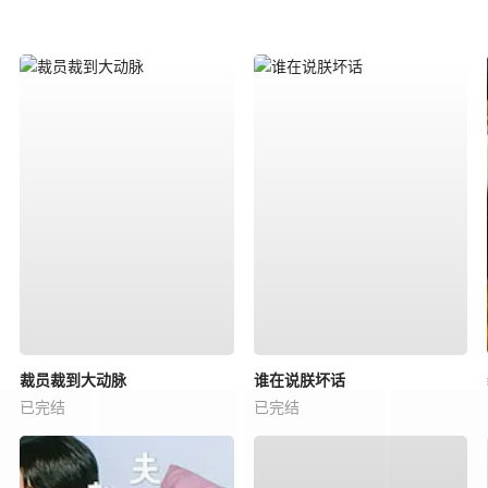
裁员裁到大动脉
谁在说朕坏话
已完结
已完结