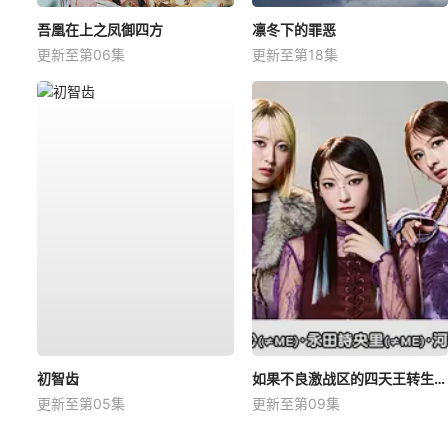
吾凰在上之凤御四方
凛冬下的罪恶
更新至第06集
更新至第18集
初智齿
如果不良激战区的四天王转生成了偶像团体？
更新至第05集
更新至第09集