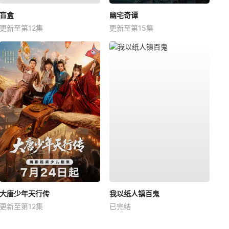
盲盒
幽宅奇谭
更新至第12集
更新至第15集
大唐少年天行传
我以纸人镇百鬼
更新至第12集
已完结