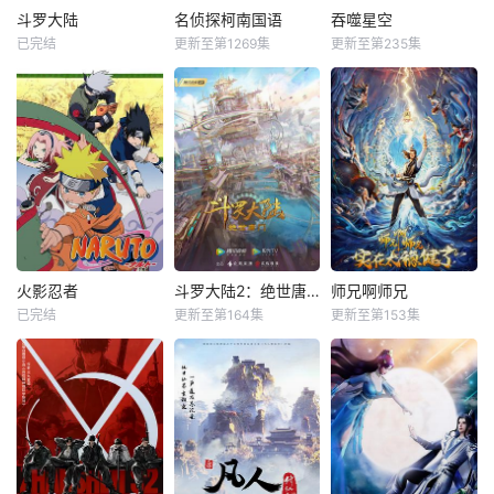
斗罗大陆
名侦探柯南国语
吞噬星空
已完结
更新至第1269集
更新至第235集
火影忍者
斗罗大陆2：绝世唐门
师兄啊师兄
已完结
更新至第164集
更新至第153集