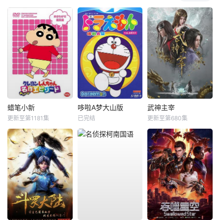
蜡笔小新
哆啦A梦大山版
武神主宰
更新至第1181集
已完结
更新至第680集