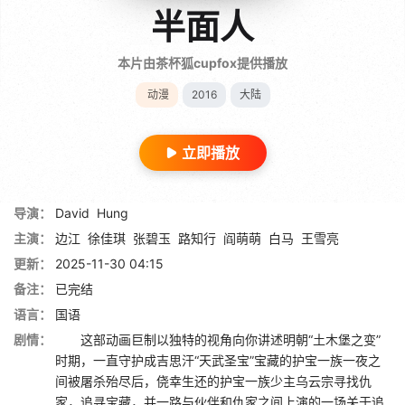
半面人
本片由茶杯狐cupfox提供播放
动漫
2016
大陆
立即播放
导演：
David
Hung
主演：
边江
徐佳琪
张碧玉
路知行
阎萌萌
白马
王雪亮
更新：
2025-11-30 04:15
备注：
已完结
语言：
国语
剧情：
这部动画巨制以独特的视角向你讲述明朝“土木堡之变”
时期，一直守护成吉思汗“天武圣宝”宝藏的护宝一族一夜之
间被屠杀殆尽后，侥幸生还的护宝一族少主乌云宗寻找仇
家，追寻宝藏，并一路与伙伴和仇家之间上演的一场关于追