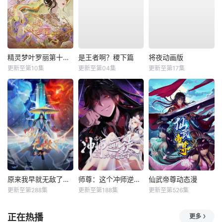
精灵梦叶罗丽第十一季（下）
是王者啊？稷下篇
将夜动画版
更新至第10集
更新至第04集
更新至第17集
原来我早就无敌了动态漫
师尊：这个冲师逆徒才不是圣子动态漫
仙武帝尊动态漫
更新至第288集
更新至第188集
更新至第526集
正在热播
更多