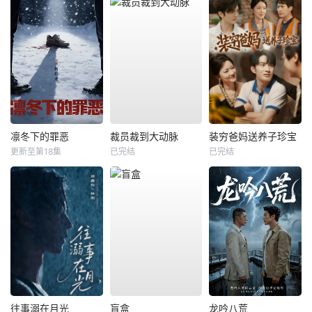
凛冬下的罪恶
裁员裁到大动脉
装穷爸妈送养子珍宝
更新至第18集
已完结
已完结
往事溺在月光
盲盒
龙吟八荒