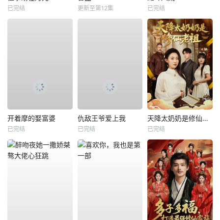
已完结
更新至第12集
已完结
开着摩的娶富婆
仇敌王爷爱上我
天降太奶奶是修仙老祖
已完结
已完结
已完结