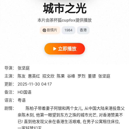
城市之光
本片由茶杯狐cupfox提供播放
剧情片
1984
香港
立即播放
导演：
张坚庭
主演：
陈友
惠英红
招文欣
陈果
谷峰
罗烈
董骠
张坚庭
更新：
2025-11-30 04:17
备注：
HD国语
语言：
粤语
剧情：
陈柏子带着妻子阿银和两个女儿, 从中国大陆来港投靠父
亲陈木刻, 他第一眼望到东方之珠的城市光芒, 对香港赞美不
已! 直到他发现父亲在香港生活艰难, 在男子公寓租住床位,
一家好梦幻灭......