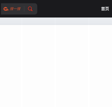
首页
搜一搜