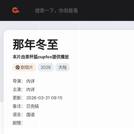
那年冬至
本片由茶杯狐cupfox提供播放
剧情片
2026
大陆
导演：
内详
主演：
内详
更新：
2026-03-21 09:15
备注：
已完结
语言：
国语
剧情：