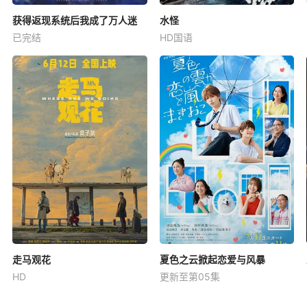
获得返现系统后我成了万人迷
水怪
已完结
HD国语
走马观花
夏色之云掀起恋爱与风暴
HD
更新至第05集