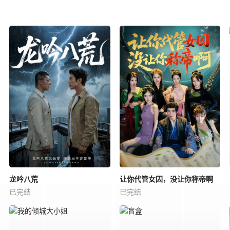
龙吟八荒
让你代管女囚，没让你称帝啊
已完结
已完结