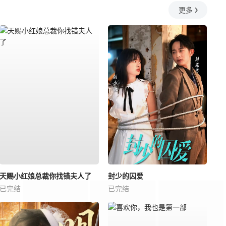
更多
天赐小红娘总裁你找错夫人了
封少的囚爱
已完结
已完结