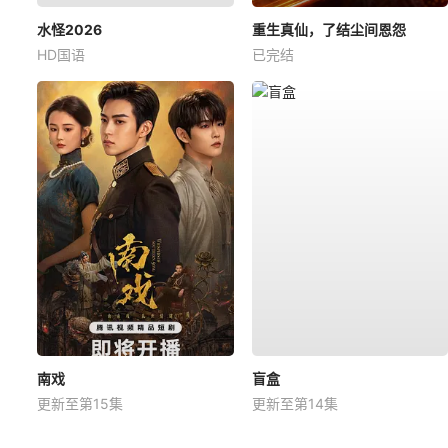
水怪2026
重生真仙，了结尘间恩怨
HD国语
已完结
南戏
盲盒
更新至第15集
更新至第14集