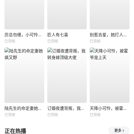
厉总勿缠，小可怜只想当厂妹
匠人有七喜
别惹吉星，她打人专打脸
已完结
已完结
已完结
陆先生的命定妻她飒又野
订婚夜遭背叛，我转身嫁顶级大佬
天降小可怜，被霍爷宠上天
已完结
已完结
已完结
正在热播
更多