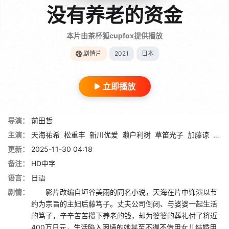
没有养老的资金
本片由茶杯狐cupfox提供播放
剧情片
2021
日本
立即播放
导演：
前田哲
主演：
天海祐希
松重丰
新川优爱
濑户利树
草笛光子
加藤谅
柴田
更新：
2025-11-30 04:18
备注：
HD中字
语言：
日语
剧情：
影片改编自垣谷美雨的同名小说，天海在片中饰演以节
约为宗旨的主妇后藤笃子。丈夫公司倒闭、与婆婆一起生活
的笃子，辛辛苦苦攒下养老的钱，却为婆婆的葬礼付了将近
400万日元，生活陷入困境的她甚至不得不借用女儿结婚用