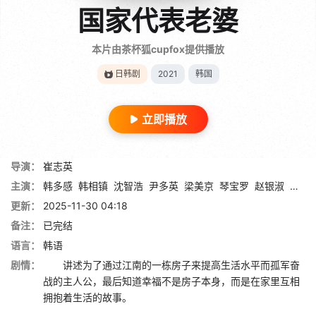
国家代表老婆
本片由茶杯狐cupfox提供播放
日韩剧
2021
韩国
立即播放
导演：
崔志英
主演：
韩多感
韩相镇
沈智浩
尹多英
梁美京
琴宝罗
赵银淑
金泰妍 
更新：
2025-11-30 04:18
备注：
已完结
语言：
韩语
剧情：
讲述为了通过江南的一栋房子来提高生活水平而孤军奋
战的主人公，最后知道幸福不是房子本身，而是在家里互相
拥抱着生活的故事。