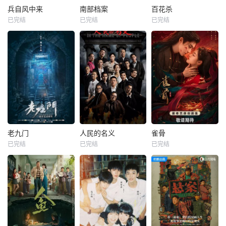
兵自风中来
南部档案
百花杀
已完结
已完结
已完结
老九门
人民的名义
雀骨
已完结
已完结
已完结