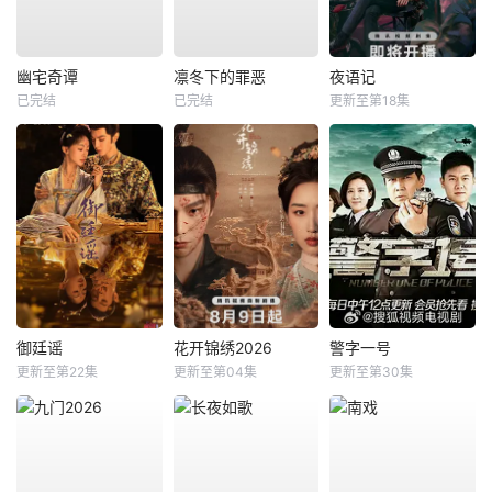
幽宅奇谭
凛冬下的罪恶
夜语记
已完结
已完结
更新至第18集
御廷谣
花开锦绣2026
警字一号
更新至第22集
更新至第04集
更新至第30集