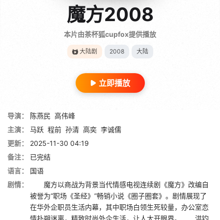
魔方2008
本片由茶杯狐cupfox提供播放
大陆剧
2008
大陆
立即播放
导演：
陈燕民
高伟峰
主演：
马跃
程前
孙清
高奕
李诚儒
更新：
2025-11-30 04:19
备注：
已完结
语言：
国语
剧情：
魔方以商战为背景当代情感电视连续剧《魔方》改编自
被誉为“职场《圣经》”畅销小说《圈子圈套》。剧情展现了
在华外企职员生活内幕，其中职场白领生死较量，办公室恋
情扑朔迷离，精致时尚外企生活，让人大开眼界。 洪钧