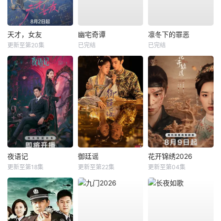
天才，女友
幽宅奇谭
凛冬下的罪恶
更新至第20集
已完结
已完结
夜语记
御廷谣
花开锦绣2026
更新至第18集
更新至第22集
更新至第04集