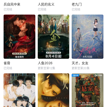
兵自风中来
人民的名义
老九门
已完结
已完结
已完结
雀骨
人鱼2026
天才，女友
已完结
更新至第12集
更新至第20集