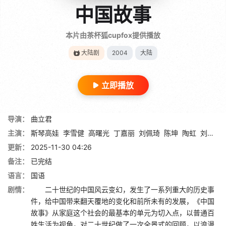
中国故事
本片由茶杯狐cupfox提供播放
大陆剧
2004
大陆
立即播放
导演：
曲立君
主演：
斯琴高娃
李雪健
高曙光
丁嘉丽
刘佩琦
陈坤
陶虹
刘蓓
肖
更新：
2025-11-30 04:26
备注：
已完结
语言：
国语
剧情：
二十世纪的中国风云变幻，发生了一系列重大的历史事
件，给中国带来翻天覆地的变化和前所未有的发展，《中国
故事》从家庭这个社会的最基本的单元为切入点，以普通百
姓生活为视角，对二十世纪做了一次全景式的回顾，以浪漫