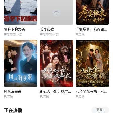
凛冬下的罪恶
长夜如歌
寿宴掀桌，隐忍四年我封神
更新至第16集
更新至第18集
已完结
风从海底来
别惹大小姐，她靠山是哮天犬
八朵金花有福，六零猎户爹进山挖宝藏
已完结
已完结
已完结
正在热播
更多