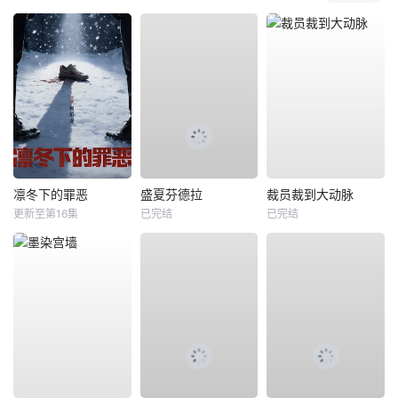
凛冬下的罪恶
盛夏芬德拉
裁员裁到大动脉
更新至第16集
已完结
已完结