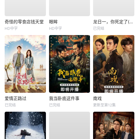
奇怪的零食店钱天堂
眼眸
龙日一，你死定了(短剧)
HD中字
HD中字
已完结
爱情正路过
我当卧底这件事
南戏
已完结
已完结
更新至第12集