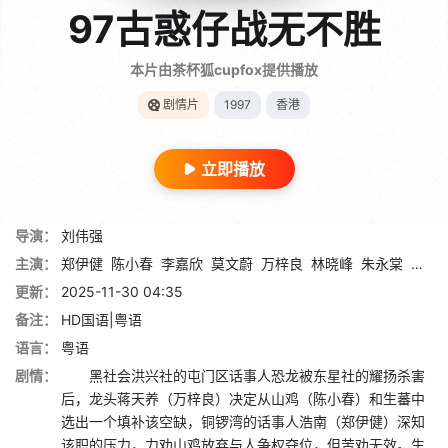
97古惑仔战无不胜
本片由茶杯狐cupfox提供播放
剧情片
1997
香港
立即播放
导演：
刘伟强
主演：
郑伊健
陈小春
李嘉欣
莫文蔚
万梓良
林晓峰
朱永棠
谢天
更新：
2025-11-30 04:35
备注：
HD国语|粤语
语言：
粤语
剧情：
黑社会洪兴社的屯门区话事人恐龙被东星社的耀扬杀害
后，龙头蒋天养（万梓良）决定从山鸡（陈小春）和生蕃中
选出一个填补该空缺，铜锣湾的话事人浩南（郑伊健）深知
该职的压力，力劝山鸡放弃与人争权夺位，但苦劝无效。生