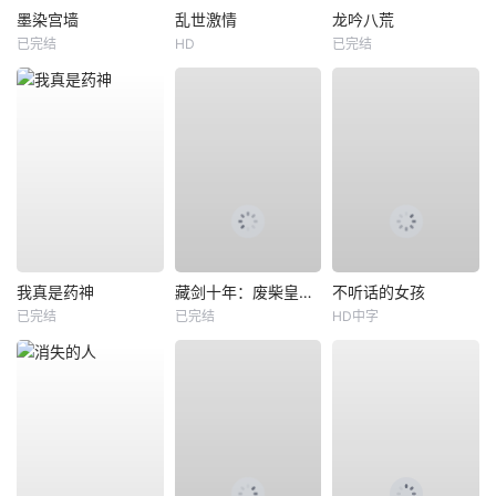
墨染宫墙
乱世激情
龙吟八荒
已完结
HD
已完结
我真是药神
藏剑十年：废柴皇子竟是绝世强龙
不听话的女孩
已完结
已完结
HD中字