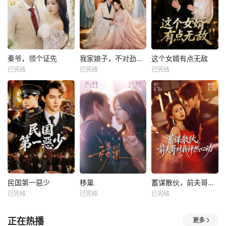
秦爷，领个证先
我家娘子，不对劲第四季
这个女婿有点无敌
已完结
已完结
已完结
民国第一惡少
移巢
蓄谋散伙，前夫哥对我怦然心动
已完结
已完结
已完结
正在热播
更多