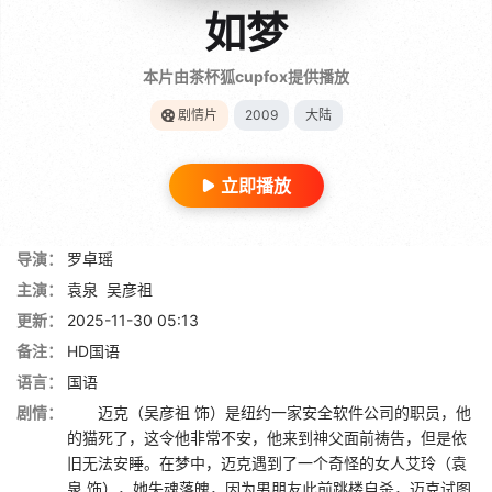
如梦
本片由茶杯狐cupfox提供播放
剧情片
2009
大陆
立即播放
导演：
罗卓瑶
主演：
袁泉
吴彦祖
更新：
2025-11-30 05:13
备注：
HD国语
语言：
国语
剧情：
迈克（吴彦祖 饰）是纽约一家安全软件公司的职员，他
的猫死了，这令他非常不安，他来到神父面前祷告，但是依
旧无法安睡。在梦中，迈克遇到了一个奇怪的女人艾玲（袁
泉 饰），她失魂落魄，因为男朋友此前跳楼自杀，迈克试图