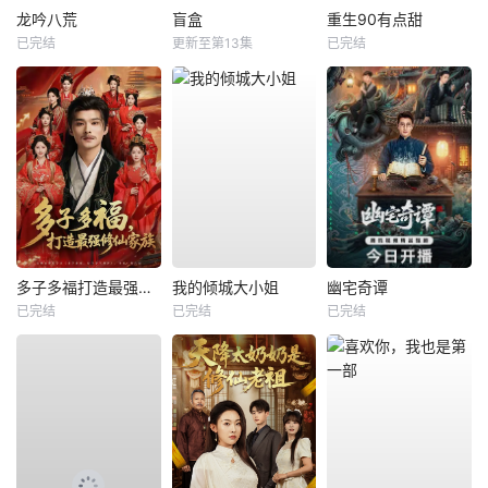
龙吟八荒
盲盒
重生90有点甜
已完结
更新至第13集
已完结
多子多福打造最强修仙家族
我的倾城大小姐
幽宅奇谭
已完结
已完结
已完结