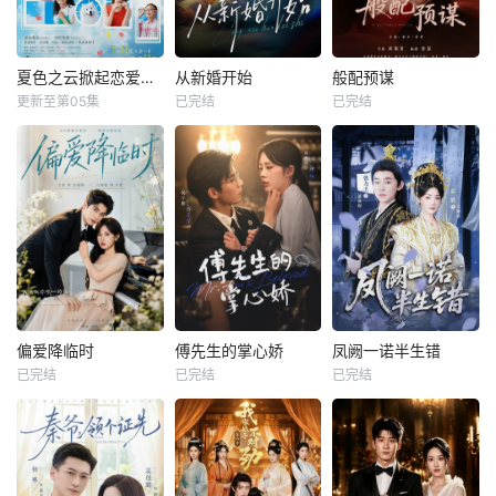
夏色之云掀起恋爱与风暴
从新婚开始
般配预谋
更新至第05集
已完结
已完结
偏爱降临时
傅先生的掌心娇
凤阙一诺半生错
已完结
已完结
已完结