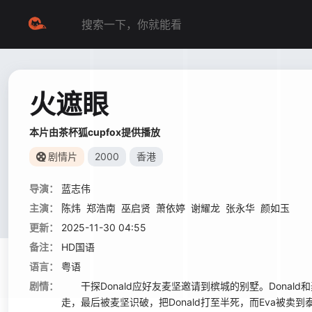
火遮眼
本片由茶杯狐cupfox提供播放
剧情片
2000
香港
导演：
蓝志伟
主演：
陈炜
郑浩南
巫启贤
萧依婷
谢耀龙
张永华
颜如玉
更新：
2025-11-30 04:55
备注：
HD国语
语言：
粤语
剧情：
干探Donald应好友麦坚邀请到槟城的别墅。Donald和麦
走，最后被麦坚识破，把Donald打至半死，而Eva被卖到泰