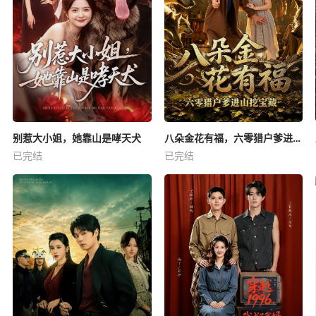
别惹大小姐，她靠山是哮天犬
八朵金花有福，六零猎户爹进山挖宝藏
已完结
已完结