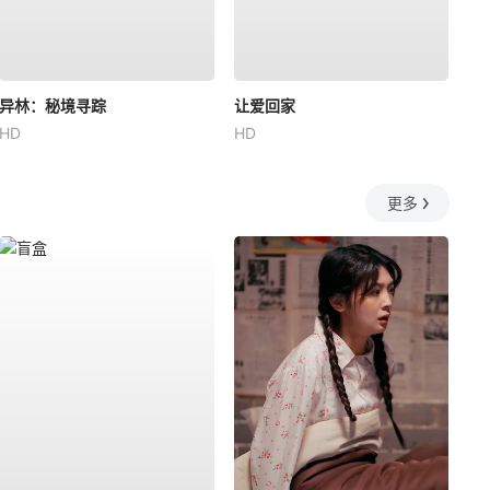
异林：秘境寻踪
让爱回家
HD
HD
更多