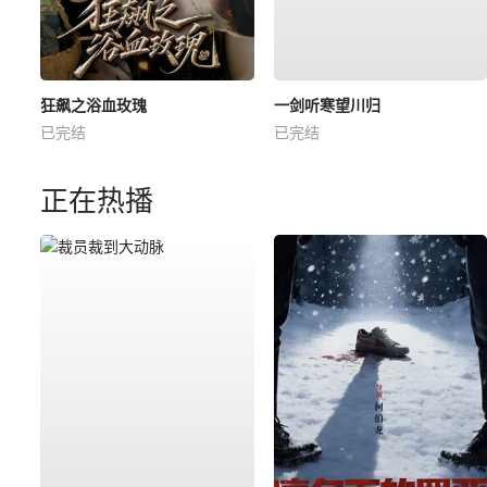
狂飙之浴血玫瑰
一剑听寒望川归
已完结
已完结
正在热播