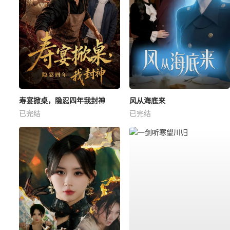
寿宴掀桌，隐忍四年我封神
风从海底来
已完结
已完结