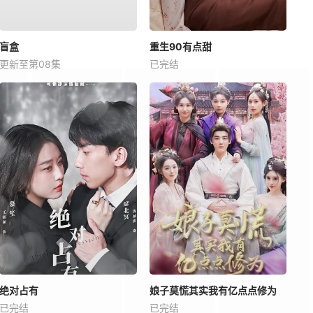
盲盒
重生90有点甜
更新至第08集
已完结
绝对占有
娘子莫慌其实我有亿点点修为
已完结
已完结