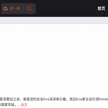
首页
搜一搜
坚聚旧之余，被麦坚的女友Eva深深吸引着。其后Eva更主动引诱Donald，
国掌军妓。...
全文